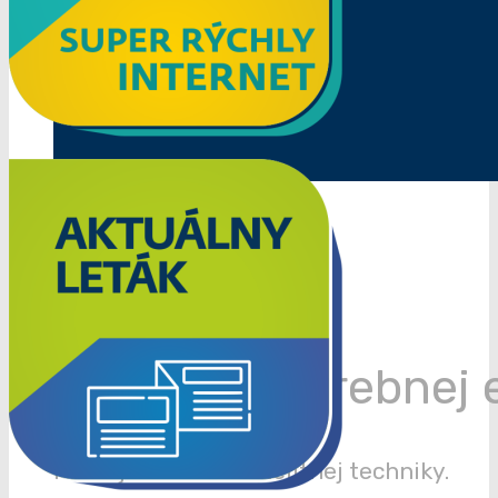
Pixel Elektro
Ponuka spotrebnej el
Predaj a montáž satelitnej techniky.