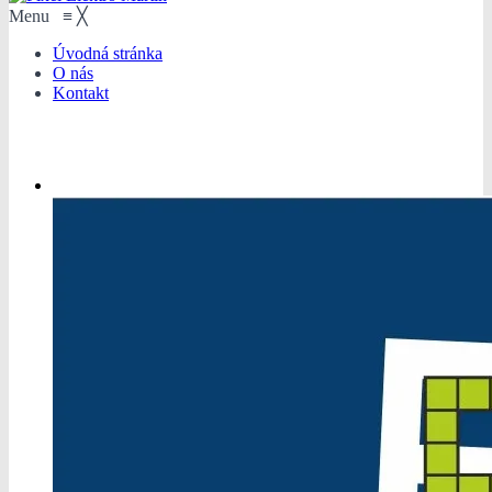
Menu
≡
╳
Úvodná stránka
O nás
Kontakt