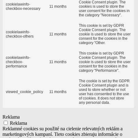
Cookie Consent plugin. The
cookielawinfo-
11 months
cookies is used to store the
checkbox-necessary
user consent for the cookies in
the category "Necessary".
This cookie is set by GDPR
Cookie Consent plugin. The
cookielawinfo-
11 months
cookie is used to store the user
checkbox-others
consent for the cookies in the
category "Other.
This cookie is set by GDPR
cookielawinfo-
Cookie Consent plugin. The
checkbox-
11 months
cookie is used to store the user
performance
consent for the cookies in the
category "Performance".
The cookie is set by the GDPR
Cookie Consent plugin and is
used to store whether or not
viewed_cookie_policy
11 months
user has consented to the use
of cookies. It does not store
any personal data.
Reklama
Reklama
Reklamné cookies su použité na cielenie relevatných reklám a
marketingových kampaní. Tieto cookies zbieraju informácie o