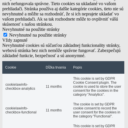
nich nefungovala správne. Tieto cookies su ukladané vo vašom
prehliadači. Stránka používa aj dalšie kategórie cookies, tieto nie sú
nevyhnutné a môžte sa rozhodnúť, že si ich neprajete ukladať vo
vašom prehliadači. Ak sa tak rozhodnete môže to ovplivniť vášú
skúsenosť s našou stránkou.
Nevyhnutné na použitie stránky
Nevyhnutné na použitie stránky
Vždy zapnuté
Nevyhnutné cookies sú súčasťou základnej funkcionality stránky,
webová stránka bez nich nemôže správne fungovať. Zabezpečujú
základné funkcie, bezpečnosť a sú anonymné.
Cookie
Dĺžka trvania
Popis
This cookie is set by GDPR
Cookie Consent plugin. The
cookielawinfo-
11 months
cookie is used to store the user
checkbox-analytics
consent for the cookies in the
category "Analytics".
The cookie is set by GDPR
cookielawinfo-
cookie consent to record the
11 months
checkbox-functional
user consent for the cookies in
the category "Functional".
This cookie is set by GDPR