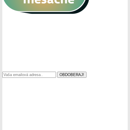
icon
Prihlásiť sa k odberu:
Prihlás sa k odberu a budeš dostávať emaili o najnovších ponúkách
nášho obdchodu.
OBDOBERAJ!
Kontakt
Oľga Chládeková – PIXEL elektro